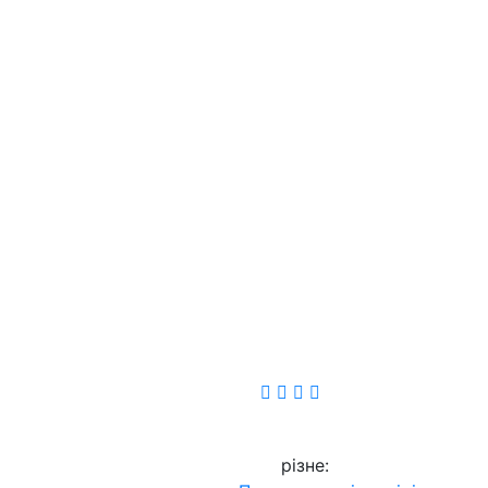
різне
: