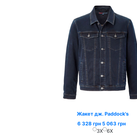
Жакет дж. Paddock's
6 328 грн
5 063 грн
3X
6X