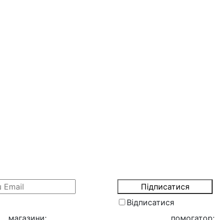
Відписатися
магазини
:
помогатор
: