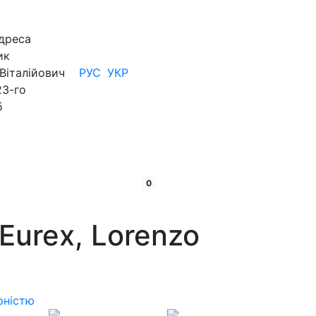
дреса
ик
Віталійович
РУС
УКР
23-го
б
кошик:
товарів
0
Eurex, Lorenzo
рністю