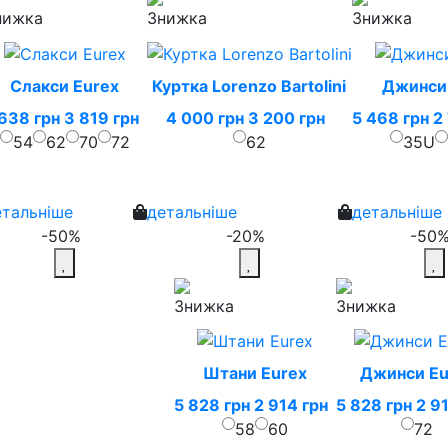
Слакси Eurex
Куртка Lorenzo Bartolini
Джинси
638 грн
3 819 грн
4 000 грн
3 200 грн
5 468 грн
2
54
62
70
72
62
35U
етальніше
детальніше
детальніше
-50%
-20%
-50
Штани Eurex
Джинси Eu
5 828 грн
2 914 грн
5 828 грн
2 9
58
60
72