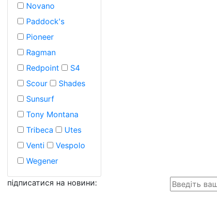
Novano
Paddock's
Pioneer
Ragman
Redpoint
S4
Scour
Shades
Sunsurf
Tony Montana
Tribeca
Utes
Venti
Vespolo
Wegener
підписатися на новини
: