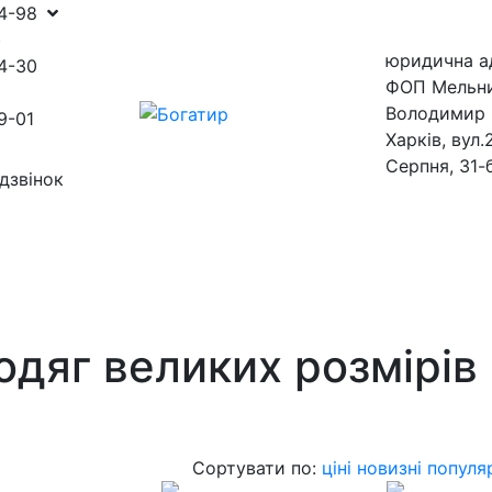
54-98
)
юридична а
4-30
ФОП Мельн
Володимир 
9-01
Харків, вул.
Серпня, 31-
дзвінок
ини
магазини
одяг великих розмірів 
Сортувати по:
ціні
новизні
популя