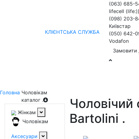
(063) 685-
lifecell (life:)
(098) 203-8
Київстар
КЛІЄНТСЬКА СЛУЖБА
(050) 642-0
Vodafon
Замовити 
Жінкам
Чоловікам
бренди
Знижки
колекції
нов
Головна
Чоловікам
Чоловічий 
каталог
.
Жінкам
Bartolini
.
Чоловікам
Аксесуари