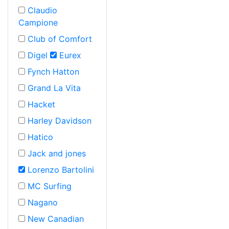
Claudio
Campione
Club of Comfort
Digel
Eurex
Fynch Hatton
Grand La Vita
Hacket
Harley Davidson
Hatico
Jack and jones
Lorenzo Bartolini
MC Surfing
Nagano
New Canadian