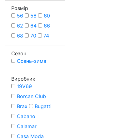
Розмiр
56
58
60
62
64
66
68
70
74
Сезон
Осень-зима
Виробник
19V69
Borcan Club
Brax
Bugatti
Cabano
Calamar
Casa Moda