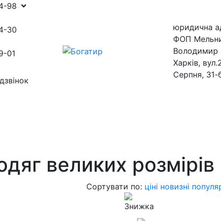
54-98
)
юридична а
4-30
ФОП Мельн
Володимир 
9-01
Харків, вул.
Серпня, 31-
дзвінок
ини
магазини
одяг великих розмірів 
Сортувати по:
ціні
новизні
популя