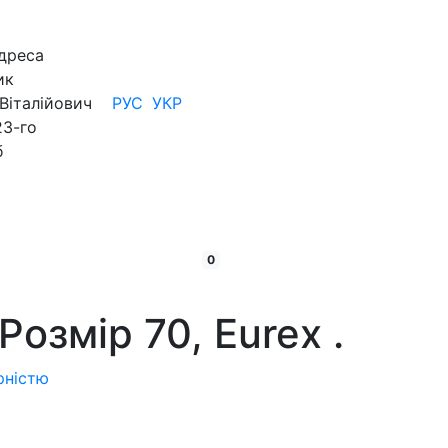
дреса
ик
Віталійович
РУС
УКР
23-го
б
кошик:
товарів
0
Розмiр 70, Eurex
.
рністю