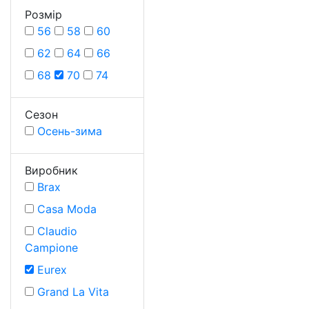
Розмiр
56
58
60
62
64
66
68
70
74
Сезон
Осень-зима
Виробник
Brax
Casa Moda
Claudio
Campione
Eurex
Grand La Vita