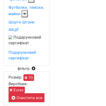
Футболки, теніски,
майки
Шорти
Штани
АКЦІЇ
Подарунковий
сертифікат
Подарунковий
сертифікат
фільтр
.
Розмiр:
70
Виробник:
Eurex
Очистити все