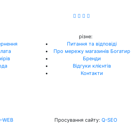
різне
:
ернення
Питання та відповіді
плата
Про мережу магазинів Богатир
ірів
Бренди
ода
Відгуки клієнтів
Контакти
Q-WEB
Просування сайту:
Q-SEO