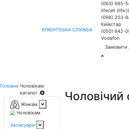
(063) 685-
lifecell (life:)
(098) 203-8
Київстар
КЛІЄНТСЬКА СЛУЖБА
(050) 642-0
Vodafon
Замовити 
Жінкам
Чоловікам
бренди
Знижки
колекції
нов
Головна
Чоловікам
Чоловічий 
каталог
.
Жінкам
Чоловікам
Аксесуари