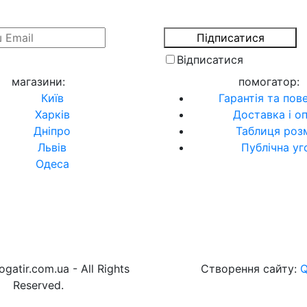
Відписатися
магазини
:
помогатор
:
Київ
Гарантія та пов
Харків
Доставка і о
Дніпро
Таблиця розм
Львів
Публічна уг
Одеса
gatir.com.ua - All Rights
Створення сайту:
Reserved.