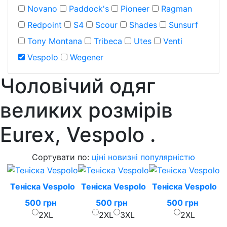
Novano
Paddock's
Pioneer
Ragman
Redpoint
S4
Scour
Shades
Sunsurf
Tony Montana
Tribeca
Utes
Venti
Vespolo
Wegener
Чоловічий одяг
великих розмірів
Eurex, Vespolo
.
Сортувати по:
ціні
новизні
популярністю
Теніска Vespolo
Теніска Vespolo
Теніска Vespolo
500 грн
500 грн
500 грн
2XL
2XL
3XL
2XL