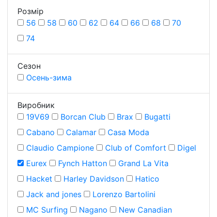
Розмiр
56
58
60
62
64
66
68
70
74
Сезон
Осень-зима
Виробник
19V69
Borcan Club
Brax
Bugatti
Cabano
Calamar
Casa Moda
Claudio Campione
Club of Comfort
Digel
Eurex
Fynch Hatton
Grand La Vita
Hacket
Harley Davidson
Hatico
Jack and jones
Lorenzo Bartolini
MC Surfing
Nagano
New Canadian