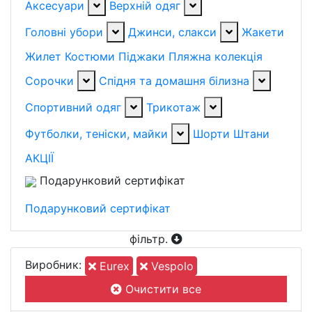
Аксесуари
Верхній одяг
Головні убори
Джинси, слакси
Жакети
Жилет
Костюми
Піджаки
Пляжна колекція
Сорочки
Спідня та домашня білизна
Спортивний одяг
Трикотаж
Футболки, теніски, майки
Шорти
Штани
АКЦІЇ
Подарунковий сертифікат
Подарунковий сертифікат
фільтр
.
Виробник:
Eurex
Vespolo
Очистити все