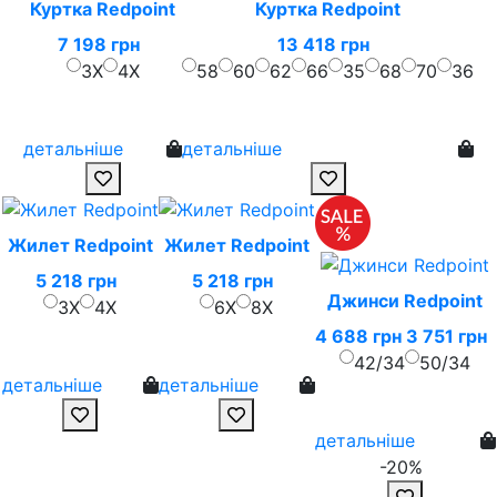
Куртка Redpoint
Куртка Redpoint
7 198 грн
13 418 грн
3X
4X
58
60
62
66
35
68
70
36
детальніше
детальніше
Жилет Redpoint
Жилет Redpoint
5 218 грн
5 218 грн
Джинси Redpoint
3X
4X
6X
8X
4 688 грн
3 751 грн
42/34
50/34
детальніше
детальніше
детальніше
-20%