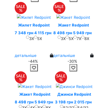
Жилет Redpoint
Жакет Redpoint
7 348 грн
4 115 грн
8 498 грн
5 949 грн
3X
5X
3X
5X
7X
8X
детальніше
детальніше
-44%
-30%
Жакет Redpoint
Джинси Redpoint
8 498 грн
5 949 грн
3 198 грн
2 015 грн
3X
4X
5X
8X
52/32
54/32