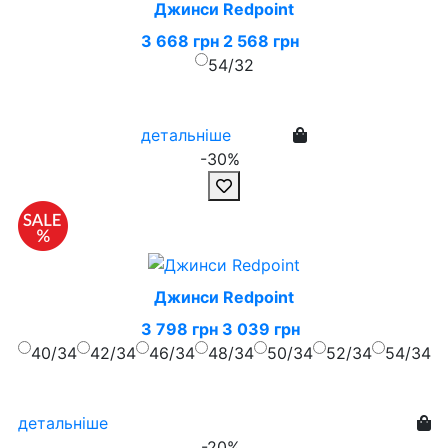
Джинси Redpoint
3 668 грн
2 568 грн
54/32
детальніше
-30%
Джинси Redpoint
3 798 грн
3 039 грн
40/34
42/34
46/34
48/34
50/34
52/34
54/34
детальніше
-20%