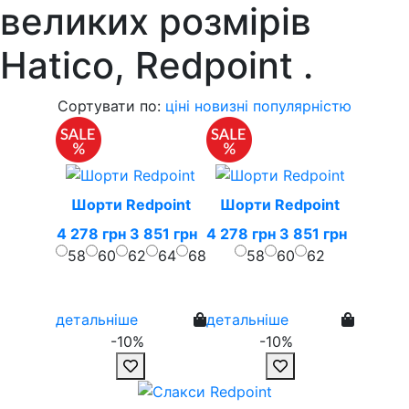
великих розмірів
Hatico, Redpoint
.
Сортувати по:
ціні
новизні
популярністю
Шорти Redpoint
Шорти Redpoint
4 278 грн
3 851 грн
4 278 грн
3 851 грн
58
60
62
64
68
58
60
62
детальніше
детальніше
-10%
-10%