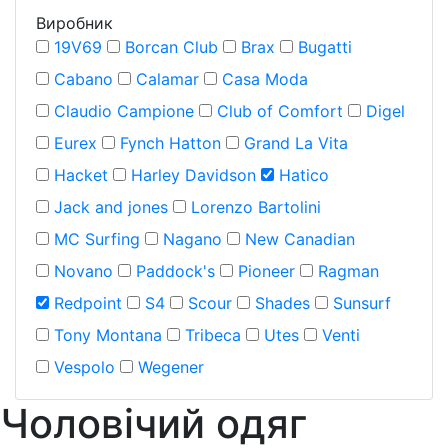
Виробник
19V69
Borcan Club
Brax
Bugatti
Cabano
Calamar
Casa Moda
Claudio Campione
Club of Comfort
Digel
Eurex
Fynch Hatton
Grand La Vita
Hacket
Harley Davidson
Hatico
Jack and jones
Lorenzo Bartolini
MC Surfing
Nagano
New Canadian
Novano
Paddock's
Pioneer
Ragman
Redpoint
S4
Scour
Shades
Sunsurf
Tony Montana
Tribeca
Utes
Venti
Vespolo
Wegener
Чоловічий одяг