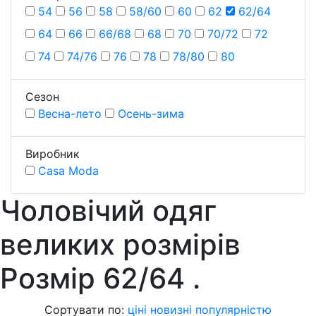
54
56
58
58/60
60
62
62/64
64
66
66/68
68
70
70/72
72
74
74/76
76
78
78/80
80
Сезон
Весна-лето
Осень-зима
Виробник
Casa Moda
Чоловічий одяг
великих розмірів
Розмiр 62/64
.
Сортувати по:
ціні
новизні
популярністю