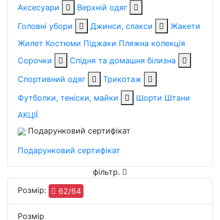
Аксесуари
Верхній одяг
Головні убори
Джинси, слакси
Жакети
Жилет
Костюми
Піджаки
Пляжна колекція
Сорочки
Спідня та домашня білизна
Спортивний одяг
Трикотаж
Футболки, теніски, майки
Шорти
Штани
АКЦІЇ
Подарунковий сертифікат
Подарунковий сертифікат
фільтр
.
Розмiр:
62/64
Розмiр