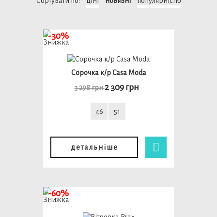
Сортувати по:
ціні
новизні
популярністю
-30%
Сорочка к/р Casa Moda
2 309 грн
3 298 грн
46
51
детальніше
-60%