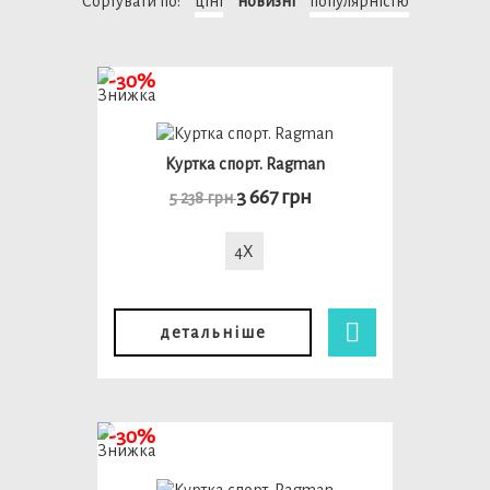
Сортувати по:
ціні
новизні
популярністю
-30%
Куртка спорт. Ragman
3 667 грн
5 238 грн
4X
детальніше
-30%