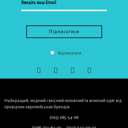
Відписатися
Найкращий, модний і якісний чоловічий та жіночий одяг від
провідних європейських брендів
(063) 685-54-98
(098) 203-84-30
(050) 642-09-01