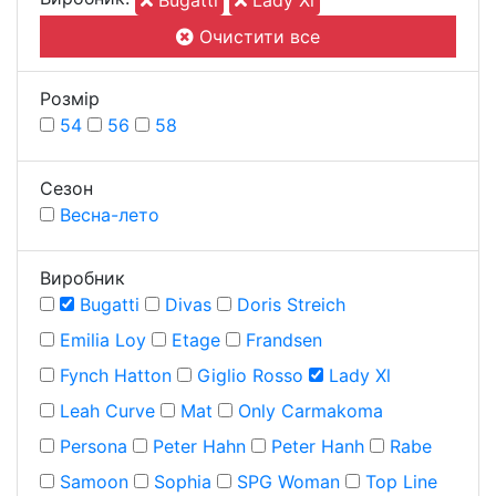
Bugatti
Lady Xl
Очистити все
Розмiр
54
56
58
Сезон
Весна-лето
Виробник
Bugatti
Divas
Doris Streich
Emilia Loy
Etage
Frandsen
Fynch Hatton
Giglio Rosso
Lady Xl
Leah Curve
Mat
Only Carmakoma
Persona
Peter Hahn
Peter Hanh
Rabe
Samoon
Sophia
SPG Woman
Top Line