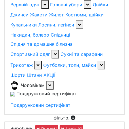
Верхній одяг
Головні убори
Двійки
Джинси
Жакети
Жилет
Костюми, двійки
Купальники
Лосини, легінси
Накидки, болеро
Спідниці
Спідня та домашня білизна
Спортивний одяг
Сукні та сарафани
Трикотаж
Футболки, топи, майки
Шорти
Штани
АКЦІЇ
Чоловікам
Подарунковий сертифікат
Подарунковий сертифікат
фільтр
.
Виробник: