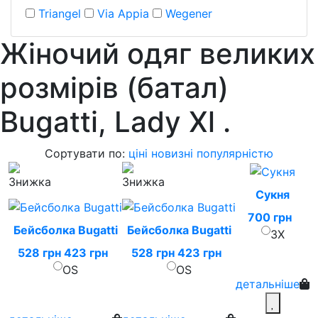
Triangel
Via Appia
Wegener
Жіночий одяг великих
розмірів (батал)
Bugatti, Lady Xl
.
Сортувати по:
ціні
новизні
популярністю
Сукня
700 грн
Бейсболка Bugatti
Бейсболка Bugatti
3X
528 грн
423 грн
528 грн
423 грн
OS
OS
детальніше