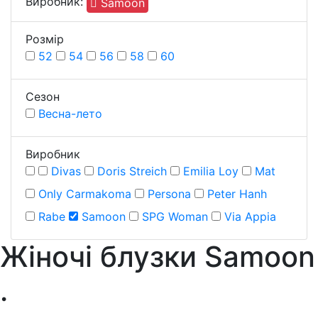
Виробник:
Samoon
Розмiр
52
54
56
58
60
Сезон
Весна-лето
Виробник
Divas
Doris Streich
Emilia Loy
Mat
Only Carmakoma
Persona
Peter Hanh
Rabe
Samoon
SPG Woman
Via Appia
Жіночі блузки Samoon
.