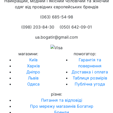
Найкращий, модний і якісний чоловічий та жіночий
одяг від провідних європейських брендів
(063) 685-54-98
(098) 203-84-30
(050) 642-09-01
ua.bogatir@gmail.com
магазини
:
помогатор
:
Київ
Гарантія та
Харків
повернення
Дніпро
Доставка і оплата
Львів
Таблиця розмірів
Одеса
Публічна угода
різне
:
Питання та відповіді
Про мережу магазинів Богатир
Бренди