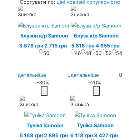
Сортувати по:
ціні
новизні
популярністю
Блузон к/р Samoon
Блуза к/р Samoon
3 878 грн
2 715 грн
5 818 грн
4 655 грн
50
46
48
50
52
54
детальніше
детальніше
-30%
-20%
Туніка Samoon
Туніка Samoon
5 168 грн
2 895 грн
6 118 грн
3 427 грн