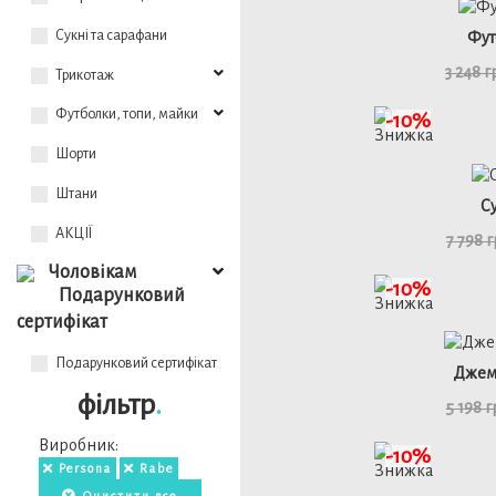
Сукні та сарафани
Фут
3 248 
Трикотаж
Футболки, топи, майки
-10%
Шорти
Штани
С
АКЦІЇ
7 798 
Чоловікам
-10%
Подарунковий
сертифікат
Подарунковий сертифікат
Джем
фільтр
.
5 198 
Виробник:
детал
-10%
Persona
Rabe
Очистити все