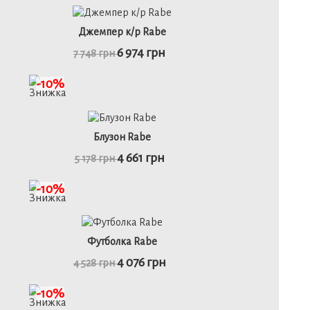
46
48
50
52
Джемпер к/р Rabe
6 974 грн
7 748 грн
детальніше
-10%
50
Блузон Rabe
4 661 грн
5 178 грн
детальніше
-10%
48
50
Футболка Rabe
4 076 грн
4 528 грн
детальніше
-10%