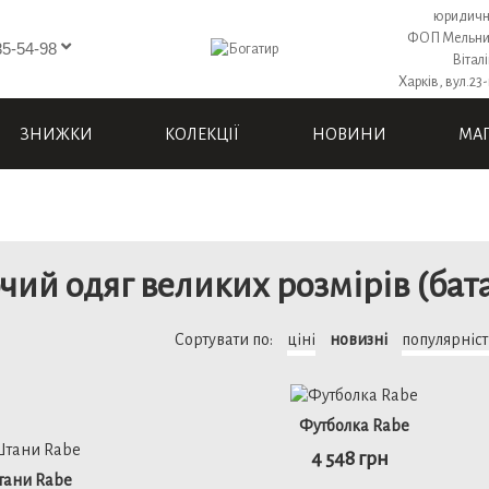
юридичн
ФОП Мельни
85-54-98
Вітал
Харків, вул.23-
ЗНИЖКИ
КОЛЕКЦІЇ
НОВИНИ
МА
чий одяг великих розмірів (бата
Сортувати по:
ціні
новизні
популярніс
Футболка Rabe
4 548 грн
ани Rabe