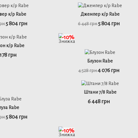
48
50
52
46
48
50
52
вер к/р Rabe
Джемпер к/р Rabe
5 804 грн
5 804 грн
грн
6 448 грн
ьніше
детальніше
-10%
он к/р Rabe
 178 грн
50
52
46
48
50
52
Блузон Rabe
4 076 грн
4 528 грн
ьніше
детальніше
Штани 7/8 Rabe
6 448 грн
46
46
48
50
луза Rabe
5 804 грн
грн
ьніше
детальніше
-10%