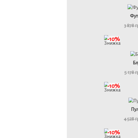
46
Фут
3 878 
детал
-10%
46
Бл
5 178 
детал
-10%
46
Пу
4 528 
детал
-10%