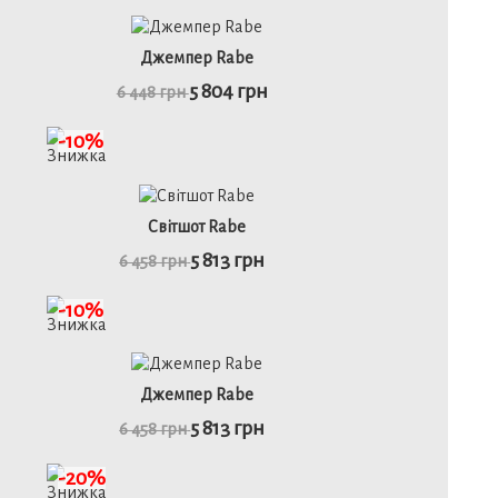
46
48
50
Джемпер Rabe
5 804 грн
6 448 грн
детальніше
-10%
46
48
52
Світшот Rabe
5 813 грн
6 458 грн
детальніше
-10%
46
48
50
52
Джемпер Rabe
5 813 грн
6 458 грн
детальніше
-20%