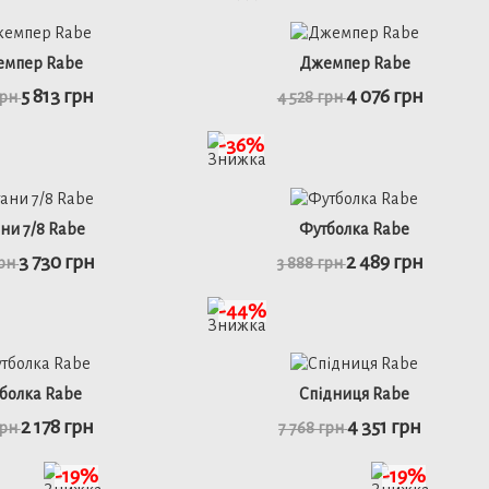
50
52
50
52
мпер Rabe
Джемпер Rabe
5 813 грн
4 076 грн
грн
4 528 грн
ьніше
детальніше
-36%
48
50
52
46
48
50
52
ни 7/8 Rabe
Футболка Rabe
3 730 грн
2 489 грн
грн
3 888 грн
ьніше
детальніше
-44%
46
48
48
50
52
болка Rabe
Спідниця Rabe
2 178 грн
4 351 грн
грн
7 768 грн
ьніше
детальніше
-19%
-19%