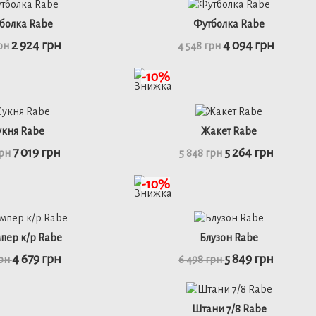
болка Rabe
Футболка Rabe
2 924 грн
4 094 грн
грн
4 548 грн
-10%
укня Rabe
Жакет Rabe
7 019 грн
5 264 грн
грн
5 848 грн
-10%
48
50
46
48
пер к/р Rabe
Блузон Rabe
4 679 грн
5 849 грн
грн
6 498 грн
ьніше
детальніше
Штани 7/8 Rabe