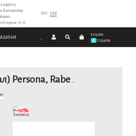
а адреса
к Володимир
РУС
УКР
ійович
го Серпня, 31-б
КОШИК:
ГАЗИНИ
0
ТОВАРІВ
л) Persona, Rabe
.
тю
-10%