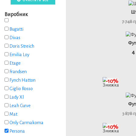
46
Шт
Виробник
7 748 
Bugatti
детал
Divas
Фут
Doris Streich
4
Emilia Loy
Etage
Frandsen
детал
Fynch Hatton
-10%
Giglio Rosso
Lady Xl
46
Фут
Leah Curve
3 878 
Mat
Only Carmakoma
детал
-10%
Persona