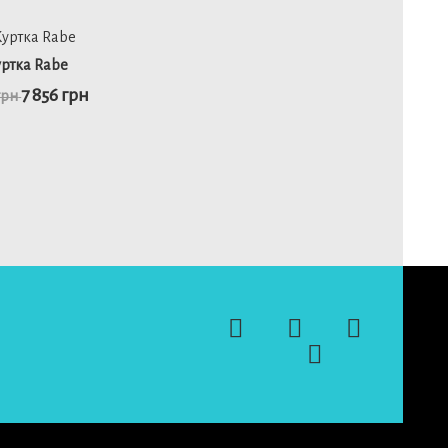
46
48
50
уртка Rabe
7 856 грн
грн
детальніше
48
50
52
детальніше
50
52
ьніше