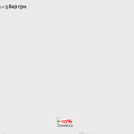
5 849 грн
грн
48
50
48
50
52
ьніше
детальніше
-10%