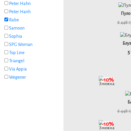
Peter Hahn
46
Peter Hanh
Пуло
Rabe
6 448 
Samoon
детал
Sophia
Блуз
SPG Woman
5
Top Line
46
Triangel
Via Appia
Wegener
детал
-10%
Б
6 448 
детал
-10%