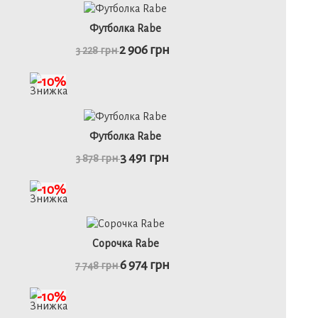
48
Футболка Rabe
2 906 грн
3 228 грн
детальніше
-10%
46
48
50
52
Футболка Rabe
3 491 грн
3 878 грн
детальніше
-10%
46
48
52
Сорочка Rabe
6 974 грн
7 748 грн
детальніше
-10%