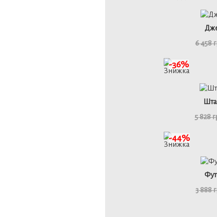
48
Дже
6 458 
детал
-36%
46
Шта
5 828 
детал
-44%
Фут
3 888 
детал