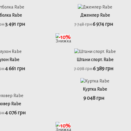
48
50
52
46
48
50
52
болка Rabe
Джемпер Rabe
3 491 грн
6 974 грн
грн
7 748 грн
ьніше
детальніше
-10%
48
52
46
48
50
52
узон Rabe
Штани спорт. Rabe
4 661 грн
6 389 грн
грн
7 098 грн
ьніше
детальніше
Куртка Rabe
9 048 грн
48
50
46
50
ловер Rabe
4 076 грн
грн
ьніше
детальніше
-10%