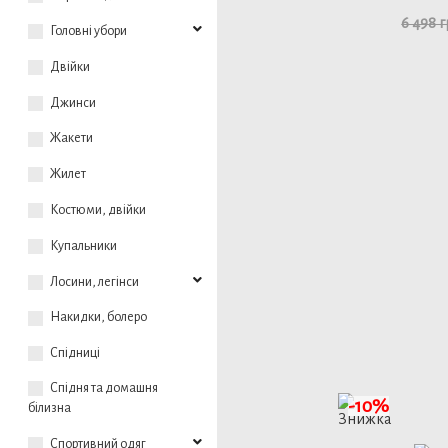
6 498 
Головні убори
Двійки
Джинси
Жакети
Жилет
Костюми, двійки
Купальники
Лосини, легінси
46
Накидки, болеро
Спідниці
детал
Спідня та домашня
-10%
білизна
Спортивний одяг