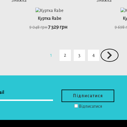
46
46
50
Куртка Rabe
К
7 329 грн
9 048 грн
9 698 
ьніше
детальніше
1
2
3
4
46
48
ьніше
детальніше
52
46
Відписатися
детальніше
детал