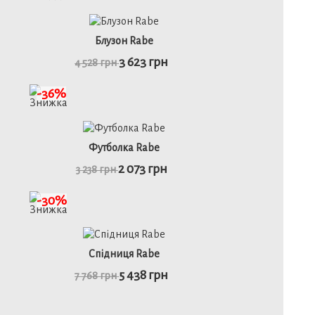
46
48
52
Блузон Rabe
3 623 грн
4 528 грн
детальніше
-36%
48
Футболка Rabe
2 073 грн
3 238 грн
детальніше
-30%
48
Спідниця Rabe
5 438 грн
7 768 грн
детальніше