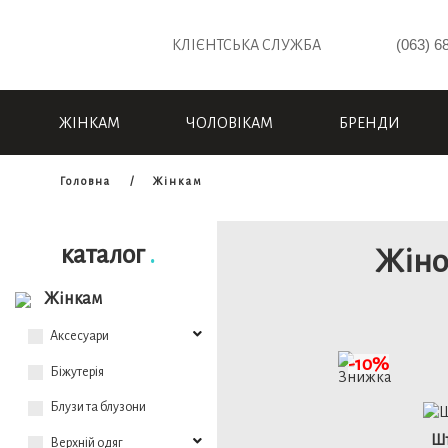
(063) 6
КЛІЄНТСЬКА СЛУЖБА
ЖІНКАМ
ЧОЛОВІКАМ
БРЕНДИ
Головна
Жінкам
каталог
.
Жіно
Жінкам
Аксесуари
-10%
Біжутерія
Блузи та блузони
Шт
Верхній одяг