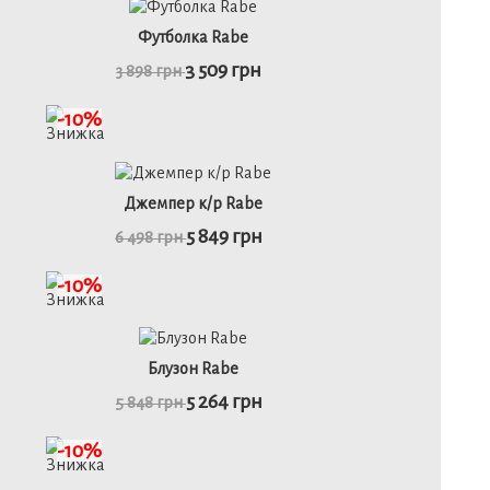
Футболка Rabe
3 509 грн
3 898 грн
-10%
Джемпер к/р Rabe
5 849 грн
6 498 грн
-10%
46
48
52
Блузон Rabe
5 264 грн
5 848 грн
детальніше
-10%