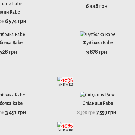
6 448 грн
48
50
48
ани Rabe
6 974 грн
грн
ьніше
детальніше
болка Rabe
Футболка Rabe
 528 грн
3 878 грн
50
46
48
50
ьніше
детальніше
-10%
48
50
52
46
48
50
52
болка Rabe
Спідниця Rabe
3 491 грн
7 559 грн
грн
8 398 грн
ьніше
детальніше
-10%