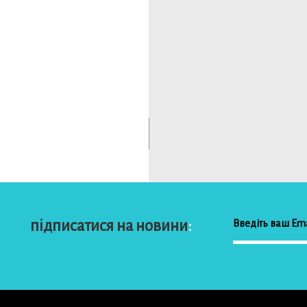
детал
детал
підписатися на новини
: