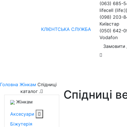
(063) 685-
lifecell (life:)
(098) 203-8
Київстар
КЛІЄНТСЬКА СЛУЖБА
(050) 642-0
Vodafon
Замовити 
Жінкам
Чоловікам
бренди
Знижки
колекції
нов
Головна
Жінкам
Спідниці
Спідниці в
каталог
.
Жінкам
Аксесуари
Біжутерія