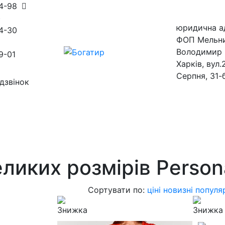
54-98
)
юридична а
4-30
ФОП Мельн
Володимир 
9-01
Харків, вул.
Серпня, 31-
дзвінок
ини
магазини
еликих розмірів Perso
Сортувати по:
ціні
новизні
популя