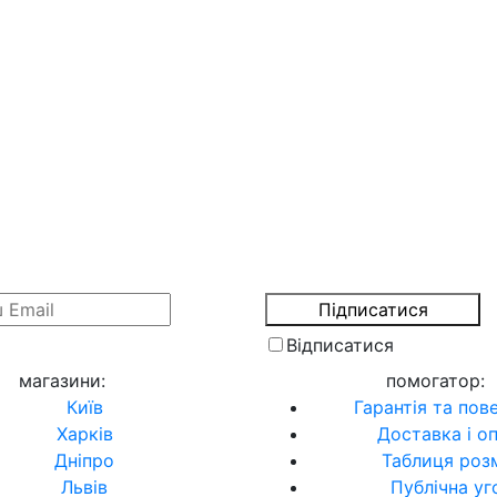
Відписатися
магазини
:
помогатор
:
Київ
Гарантія та пов
Харків
Доставка і о
Дніпро
Таблиця розм
Львів
Публічна уг