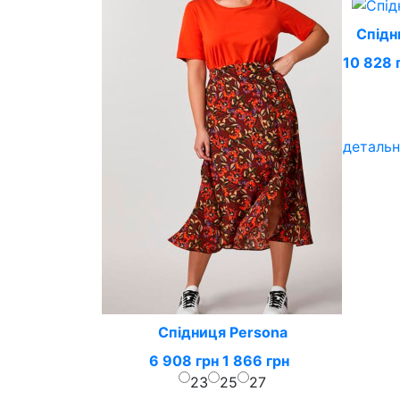
Спідн
10 828 
детальн
Спідниця Persona
6 908 грн
1 866 грн
23
25
27